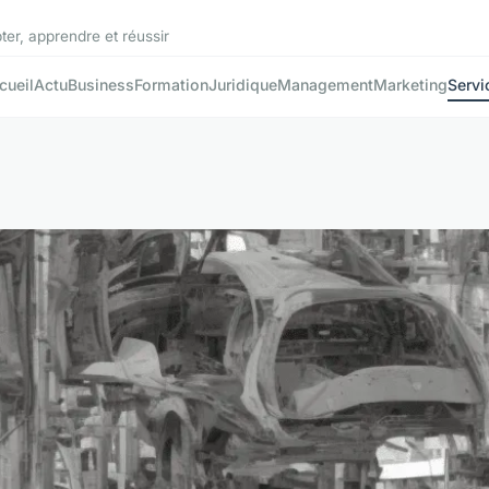
ter, apprendre et réussir
cueil
Actu
Business
Formation
Juridique
Management
Marketing
Servi