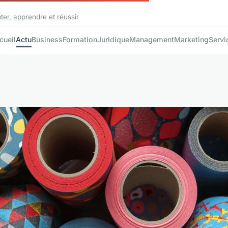
ter, apprendre et réussir
cueil
Actu
Business
Formation
Juridique
Management
Marketing
Servi