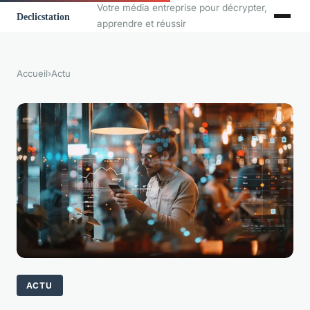
Votre média entreprise pour décrypter,
apprendre et réussir
Accueil
›
Actu
ACTU